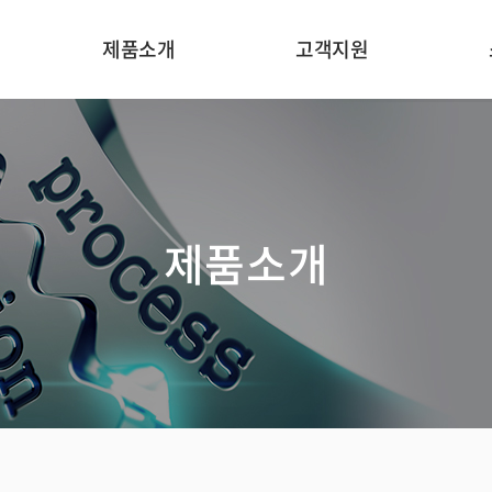
제품소개
고객지원
온라인 중금속 분석기
응용분야
처
인라인 농도 분석기
분야별 기술자료
In
제품소개
인라인 광도계
기기원리
일반 수질 항목 분석기
카타로그
온라인 수질 분석기
온라인문의
온라인 미량 원소
분석기
가스 모니터링 장치