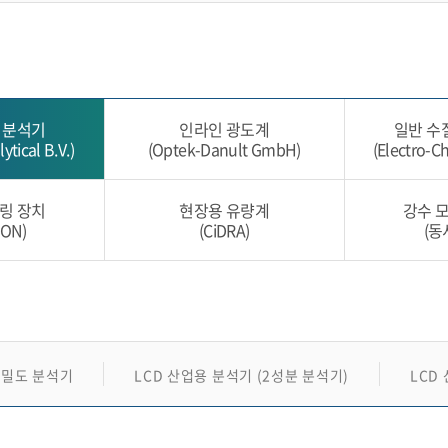
현장용 유량계
강수 모니터링 장치
자동 농도 조절 장치
현장용 전처리 장치
 분석기
인라인 광도계
일반 수
ytical B.V.)
(Optek-Danult GmbH)
(Electro-C
링 장치
현장용 유량계
강수 
ON)
(CiDRA)
(동
밀도 분석기
LCD 산업용 분석기 (2성분 분석기)
LCD