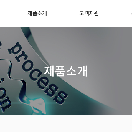
제품소개
고객지원
온라인 중금속 분석기
응용분야
처
인라인 농도 분석기
분야별 기술자료
In
제품소개
인라인 광도계
기기원리
일반 수질 항목 분석기
카타로그
온라인 수질 분석기
온라인문의
온라인 미량 원소
분석기
가스 모니터링 장치