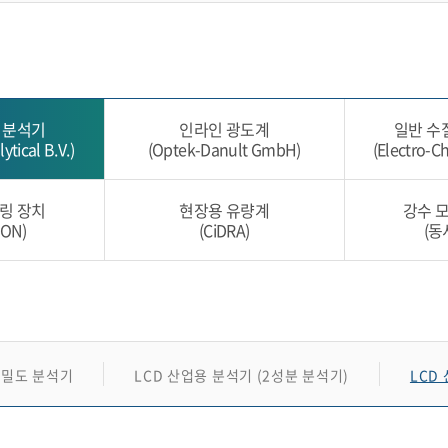
현장용 유량계
강수 모니터링 장치
자동 농도 조절 장치
현장용 전처리 장치
 분석기
인라인 광도계
일반 수
ytical B.V.)
(Optek-Danult GmbH)
(Electro-C
링 장치
현장용 유량계
강수 
ON)
(CiDRA)
(동
밀도 분석기
LCD 산업용 분석기 (2성분 분석기)
LCD