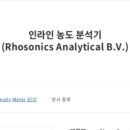
현장용 유량계
강수 모니터링 장치
자동 농도 조절 장치
인라인 농도 분석기
현장용 전처리 장치
(Rhosonics Analytical B.V.)
ensity Meter ECO
센서 종류