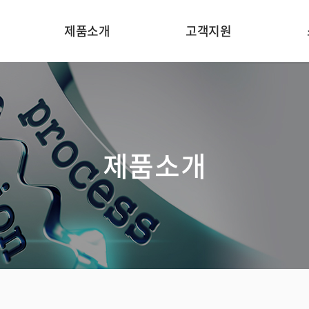
제품소개
고객지원
온라인 중금속 분석기
응용분야
처
인라인 농도 분석기
분야별 기술자료
In
제품소개
인라인 광도계
기기원리
일반 수질 항목 분석기
카타로그
온라인 수질 분석기
온라인문의
온라인 미량 원소
분석기
가스 모니터링 장치