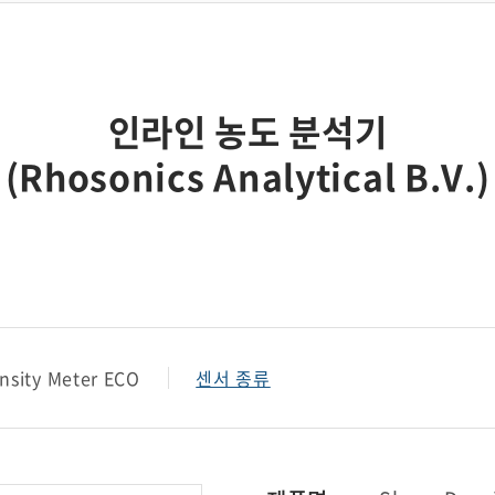
현장용 유량계
강수 모니터링 장치
자동 농도 조절 장치
인라인 농도 분석기
현장용 전처리 장치
(Rhosonics Analytical B.V.)
ensity Meter ECO
센서 종류