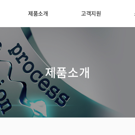
제품소개
고객지원
온라인 중금속 분석기
응용분야
처
인라인 농도 분석기
분야별 기술자료
In
제품소개
인라인 광도계
기기원리
일반 수질 항목 분석기
카타로그
온라인 수질 분석기
온라인문의
온라인 미량 원소
분석기
가스 모니터링 장치